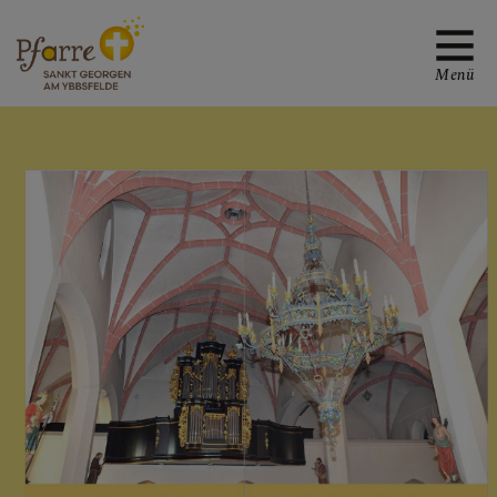
Menü
TREFFPUNKTE MIT
GOTT
WER WIR SIND UND
GRUPPEN
PFARRKIRCHE