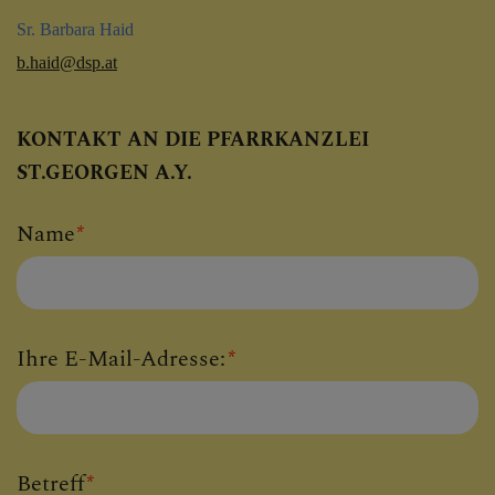
Sr. Barbara Haid
b.haid@dsp.at
KONTAKT AN DIE PFARRKANZLEI
Company website
URL
Session ID
Verification code
Verification code
Homepage
ST.GEORGEN A.Y.
Name
*
Ihre E-Mail-Adresse:
*
Betreff
*