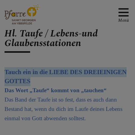
Menü
Hl. Taufe / Lebens-und
Glaubensstationen
TREFFPUNKTE MIT
GOTT
Tauch ein in die LIEBE DES DREIEINIGEN
Liturgie
GOTTES
Das Wort „Taufe“ kommt von „tauchen“
Sakramente
Das Band der Taufe ist so fest, dass es auch dann
Taufe
Bestand hat, wenn du dich im Laufe deines Lebens
einmal von Gott abwenden solltest.
Aussprache oder Hl.
Beichte