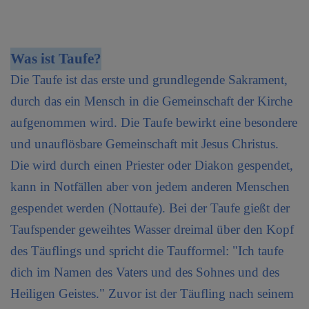
Erstkommunion
Firmung
Was ist Taufe?
Ehebund
Die Taufe ist das erste und grundlegende Sakrament,
durch das ein Mensch in die Gemeinschaft der Kirche
Beerdigung
aufgenommen wird. Die Taufe bewirkt eine besondere
Krankensalbung
und unauflösbare Gemeinschaft mit Jesus Christus.
Die wird durch einen Priester oder Diakon gespendet,
Kirchenmusik
kann in Notfällen aber von jedem anderen Menschen
Sakristei Dienst
gespendet werden (Nottaufe). Bei der Taufe gießt der
Taufspender geweihtes Wasser dreimal über den Kopf
Kirchenfeste
des Täuflings und spricht die Taufformel: "Ich taufe
Ministrieren
dich im Namen des Vaters und des Sohnes und des
Verkündigung
Heiligen Geistes." Zuvor ist der Täufling nach seinem