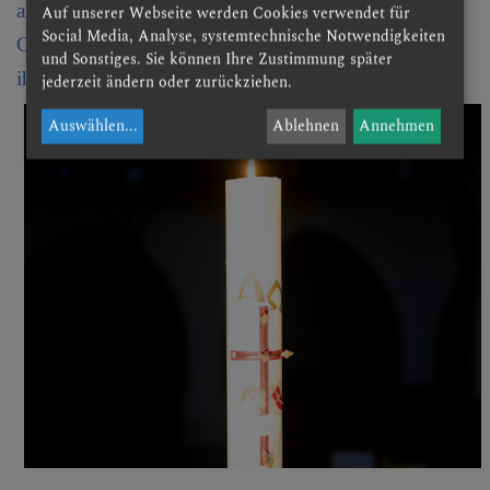
alleine da. Sie können sich darauf verlassen, dass sich
Auf unserer Webseite werden Cookies verwendet für
Social Media, Analyse, systemtechnische Notwendigkeiten
Gott, als Schöpfer allen Lebens, auch um das Leben
und Sonstiges. Sie können Ihre Zustimmung später
ihres Kindes kümmert.
jederzeit ändern oder zurückziehen.
Auswählen
...
Ablehnen
Annehmen