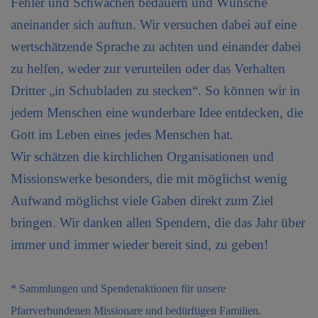
Familie
Fehler und Schwächen bedauern und Wünsche
aneinander sich auftun. Wir versuchen dabei auf eine
Senioren
wertschätzende Sprache zu achten und einander dabei
Gastfreundschaft
zu helfen, weder zur verurteilen oder das Verhalten
Dritter „in Schubladen zu stecken“. So können wir in
Soziales
jedem Menschen eine wunderbare Idee entdecken, die
Mission
Gott im Leben eines jedes Menschen hat.
Wir schätzen die kirchlichen Organisationen und
Hochglanz
Missionswerke besonders, die mit möglichst wenig
Aufwand möglichst viele Gaben direkt zum Ziel
WER WIR SIND UND
bringen. Wir danken allen Spendern, die das Jahr über
GRUPPEN
immer und immer wieder bereit sind, zu geben!
* Sammlungen und Spendenaktionen für unsere
PFARRKIRCHE
Pfarrverbundenen Missionare und bedürftigen Familien.