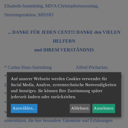
Elisabeth-Sammlulng, MIVA/Christophorussonntag,
Sternsingeraktion, MISSIO
... DANKE FÜR JEDEN CENT!!! DANKE den VIELEN
HELFERN
und IHREM VERSTÄNDNIS
* Caritas Haus-Sammlung Alfred Pöchacker,
* Gedenkfeier Allerheiligen Rosina Pichler und Karin
Auf unserer Webseite werden Cookies verwendet für
Social Media, Analyse, systemtechnische Notwendigkeiten
Ebner
und Sonstiges. Sie können Ihre Zustimmung später
* Weihnachtsbesuche der Senioren Rosina Pichler
jederzeit ändern oder zurückziehen.
* Kompetenzstelle Trauer und * Notfallhilfe sind Bereiche, die
Auswählen
...
Ablehnen
Annehmen
wir vor Augen haben und beten, dass uns bald Menschen
unterstützen, die hier besondere Talentente und Erfahrungen