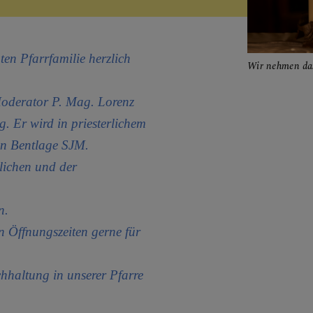
nderat
en Pfarrfamilie herzlich
Wir nehmen das
nrat
 Moderator P. Mag. Lorenz
es Suchen / Dazugehören
ng.
Er wird in priesterlichem
on Bentlage SJM.
 Runden
lichen und der
n.
E
en Öffnungszeiten gerne für
chhaltung in unserer Pfarre