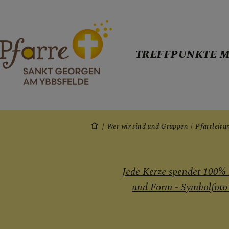
TREFFPUNKTE M
TREFFPUNKT
Wer wir sind und Gruppen
Pfarrleit
WER WIR SI
Jede Kerze spendet 100% 
Pfarrleitu
und Form - Symbolfoto 
Leadership