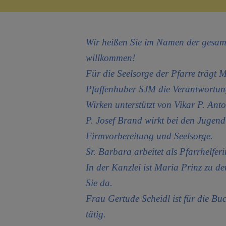
Pfarrgemei
Wir heißen Sie im Namen der gesamt
Pfarrkirche
willkommen!
Für die Seelsorge der Pfarre trägt
persönlich
Pfaffenhuber SJM die Verantwortu
Wirken unterstützt von Vikar P. Ant
Gruppen &
P. Josef Brand wirkt bei den Jugend
Firmvorbereitung und Seelsorge.
Sr. Barbara arbeitet als Pfarrhelferi
PFARRKIRCH
In der Kanzlei ist Maria Prinz zu d
Sie da.
Frau Gertude Scheidl ist für die Bu
tätig.