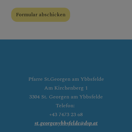
Security token
Security token
Session ID
Homepage
Pfarre St.Georgen am Ybbsfelde
Am Kirchenberg 1
3304 St. Georgen am Ybbsfelde
Telefon:
+43 7473 23 68
st.georgenybbsfelde@dsp.at