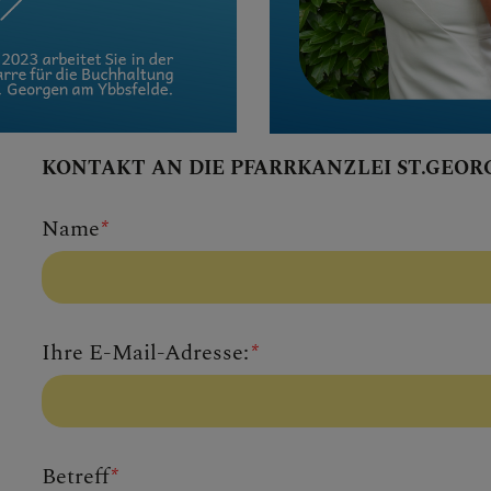
KONTAKT AN DIE PFARRKANZLEI ST.GEORG
Reference
Reference
Homepage
Company website
Name
*
Ihre E-Mail-Adresse:
*
Betreff
*