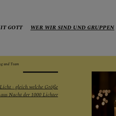
IT GOTT
WER WIR SIND UND GRUPPEN
E MIT GOTT
ung und Team
ND UND GRUPPEN
Licht - gleich welche Größe
ng und Team
aus Nacht der 1000 Lichter
-Team