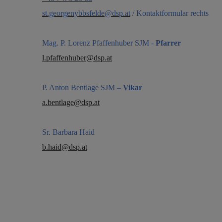
st.georgenybbsfelde@dsp.at
/ Kontaktformular rechts
Mag. P. Lorenz Pfaffenhuber SJM -
Pfarrer
l.pfaffenhuber@dsp.at
P. Anton Bentlage SJM –
Vikar
a.bentlage@dsp.at
Sr. Barbara Haid
b.haid@dsp.at