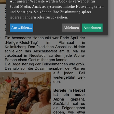
Auf unserer Webseite werden Cookies verwendet für
Social Media, Analyse, systemtechnische Notwendigkeiten
ND UND GRUPPEN
und Sonstiges. Sie können Ihre Zustimmung später
jederzeit ändern oder zurückziehen.
Auswählen
...
Ablehnen
Annehmen
E