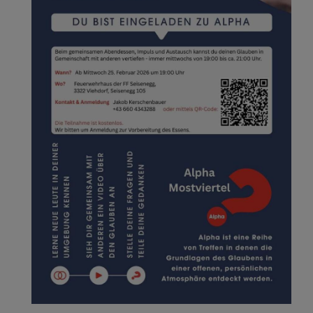
aristische Anbetung, Adorati
ne renovation
a Kurse
räge/Bildung
nkranzbruderschaft
ma Feiern in Gumpenberg
l - Exerzitien