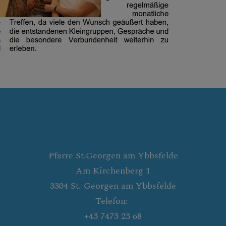
Pfarre St.Georgen am Ybbsfelde
Am Kirchenberg 1
3304 St. Georgen am Ybbsfelde
Telefon:
+43 7473 23 68