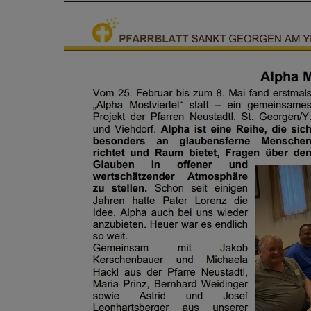
Medien
Familie
Senioren
Gastfreund
Soziales
Mission
Hochglanz