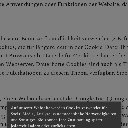
sse Anwendungen oder Funktionen der Website, d
bessere Benutzerfreundlichkeit verwenden (z.B. fü
okies, die für längere Zeit in der Cookie-Datei I
net Browsers ab. Dauerhafte Cookies erlauben bei
n Webserver. Dauerhafte Cookies sind auch als Tr
le Publikationen zu diesem Thema verfügbar. Sieh
 einen Webanalysedienst der Google Inc. („Google
omputer gespeichert werden und die eine Analyse 
Auf unserer Webseite werden Cookies verwendet für
Social Media, Analyse, systemtechnische Notwendigkeiten
ugte Informationen über Ihre Benutzung dieser We
und Sonstiges. Sie können Ihre Zustimmung später
n und dort gespeichert. Durch die Aktivierung de
jederzeit ändern oder zurückziehen.