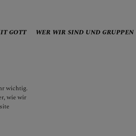
IT GOTT
WER WIR SIND UND GRUPPEN
E MIT GOTT
hr wichtig.
ND UND GRUPPEN
r, wie wir
site
E