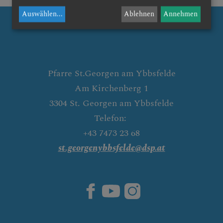
Gastfreundschaft
Auswählen
...
Ablehnen
Annehmen
Soziales
Mission
Hochglanz
Pfarre St.Georgen am Ybbsfelde
Am Kirchenberg 1
3304 St. Georgen am Ybbsfelde
WER WIR SIND UND
Telefon:
GRUPPEN
+43 7473 23 68
st.georgenybbsfelde@dsp.at
PFARRKIRCHE