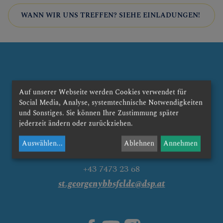
Pfarrgemeinderat
WANN WIR UNS TREFFEN? SIEHE EINLADUNGEN!
Pfarrkirchenrat
persönliches Suchen /
Dazugehören
Gruppen & Runden
Auf unserer Webseite werden Cookies verwendet für
Social Media, Analyse, systemtechnische Notwendigkeiten
Pfarre St.Georgen am Ybbsfelde
Jungschar
und Sonstiges. Sie können Ihre Zustimmung später
Am Kirchenberg 1
jederzeit ändern oder zurückziehen.
Legio Mariens
3304 St. Georgen am Ybbsfelde
Auswählen
...
Ablehnen
Annehmen
Telefon:
motherprayers Mütter
Gebete
+43 7473 23 68
st.georgenybbsfelde@dsp.at
PFARRKIRCHE