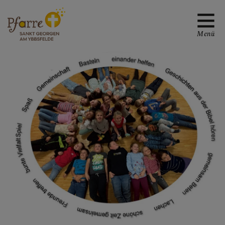
Menü
TREFFPUNKTE MIT
GOTT
WER WIR SIND UND
GRUPPEN
Pfarrleitung und Team
Leadership-Team