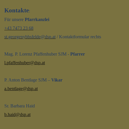
Kontakte
:
Für unsere
Pfarrkanzlei
+43 7473 23 68
st.georgenybbsfelde@dsp.at
/ Kontaktformular rechts
Mag. P. Lorenz Pfaffenhuber SJM -
Pfarrer
l.pfaffenhuber@dsp.at
P. Anton Bentlage SJM –
Vikar
a.bentlage@dsp.at
Sr. Barbara Haid
b.haid@dsp.at