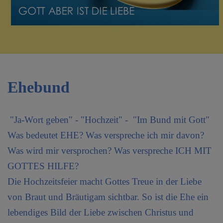
Erstkommunion
Firmung
Ehebund
Beerdigung
Ehebund
Krankensalbung
"Ja-Wort geben" - "Hochzeit" - "Im Bund mit Gott"
Kirchenmusik
Was bedeutet EHE? Was verspreche ich mir davon?
Sakristei Dienst
Was wird mir versprochen? Was verspreche ICH MIT
Kirchenfeste
GOTTES HILFE?
Die Hochzeitsfeier macht Gottes Treue in der Liebe
Ministrieren
von Braut und Bräutigam sichtbar. So ist die Ehe ein
Verkündigung
lebendiges Bild der Liebe zwischen Christus und