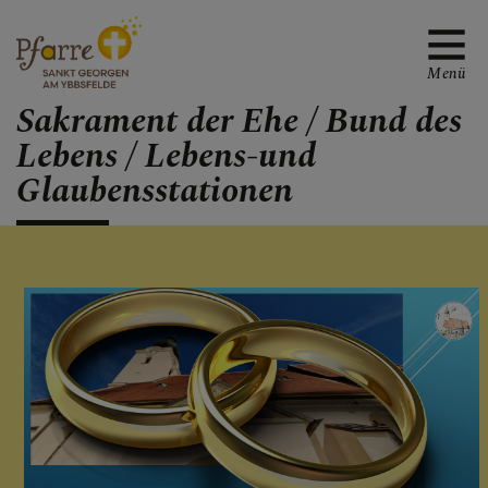
Menü
Sakrament der Ehe / Bund des
Lebens / Lebens-und
Glaubensstationen
TREFFPUNKTE MIT
GOTT
Liturgie
Sakramente
Taufe
Aussprache oder Hl.
Beichte