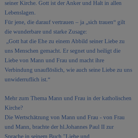
seiner Kirche. Gott ist der Anker und Halt in allen
Medien
Lebenslagen.
Familie
Für jene, die darauf vertrauen – ja „sich trauen“ gilt
die wunderbare und starke Zusage:
Senioren
„Gott hat die Ehe zu einem Abbild seiner Liebe zu
Gastfreundschaft
uns Menschen gemacht. Er segnet und heiligt die
Liebe von Mann und Frau und macht ihre
Soziales
Verbindung unauflöslich, wie auch seine Liebe zu uns
Mission
unwiderruflich ist.“
Hochglanz
Mehr zum Thema Mann und Frau in der katholischen
Kirche?
WER WIR SIND UND
Die Wertschätzung von Mann und Frau - von Frau
GRUPPEN
und Mann, brachte der hl.Johannes Paul II zur
Sprache in seinem Buch "Liebe und