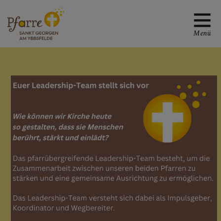
Menü
TREFFPUNKTE MIT
GOTT
WER WIR SIND UND
GRUPPEN
Pfarrleitung und Team
Leadership-Team