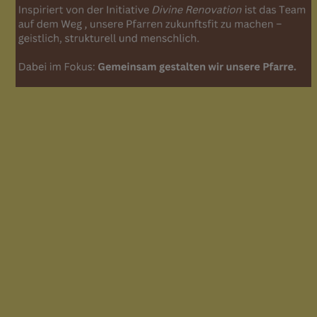
Pfarrgemeinderat
Pfarrkirchenrat
persönliches Suchen /
Dazugehören
Gruppen & Runden
PFARRKIRCHE