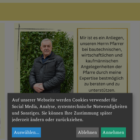
Auf unserer Webseite werden Cookies verwendet für
Social Media, Analyse, systemtechnische Notwendigkeiten
und Sonstiges. Sie können Ihre Zustimmung später
jederzeit ändern oder zurückziehen.
Auswählen
...
Ablehnen
Annehmen