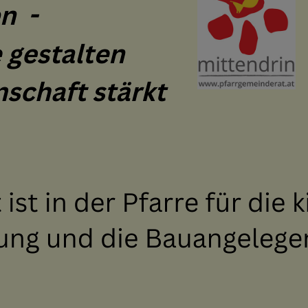
nderat
nrat
es Suchen / Dazugehören
 Runden
E