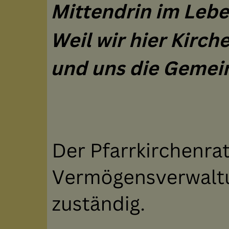
Pfarrgemei
Pfarrkirche
persönlich
Gruppen &
PFARRKIRCH