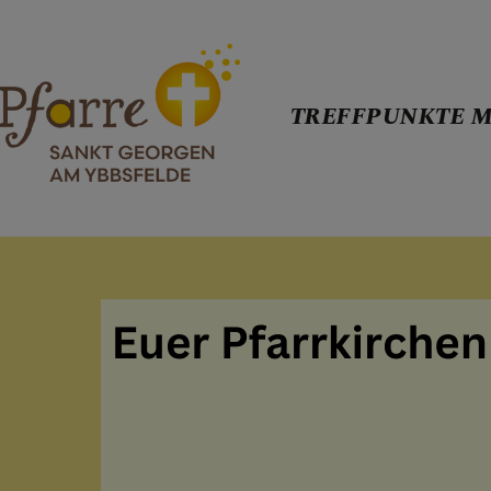
TREFFPUNKTE M
TREFFPUNKT
WER WIR SI
Pfarrleitu
Leadership