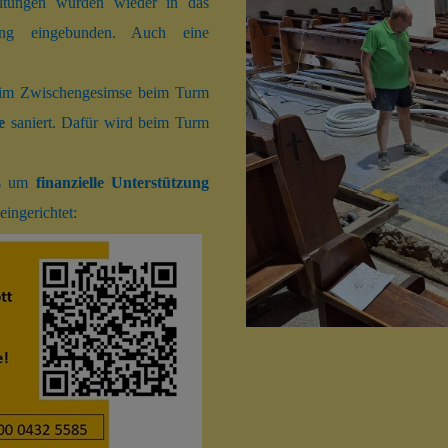
stoffleitungen ausgetauscht.
itungen wurden wieder in das
ng eingebunden. Auch eine
beim Zwischengesimse beim Turm
e
saniert. Dafür wird beim Turm
ass um
finanzielle Unterstützung
eingerichtet: