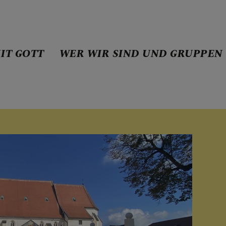
IT GOTT
WER WIR SIND UND GRUPPEN
E MIT GOTT
ND UND GRUPPEN
Jesus auf 
K
E