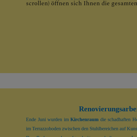
rechts im kleinen Button
(wen
scrollen) öffnen sich Ihnen die gesamten
Renovierungsarbe
Ende Juni wurden im
Kirchenraum
die schadhaften He