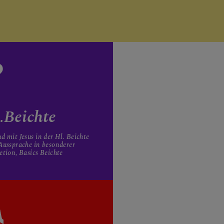
.Beichte
d mit Jesus in der Hl. Beichte
Aussprache in besonderer
etion, Basics Beichte