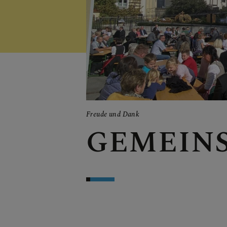
Mit Jesus zum Vater
T
KINDER 
LICHTES